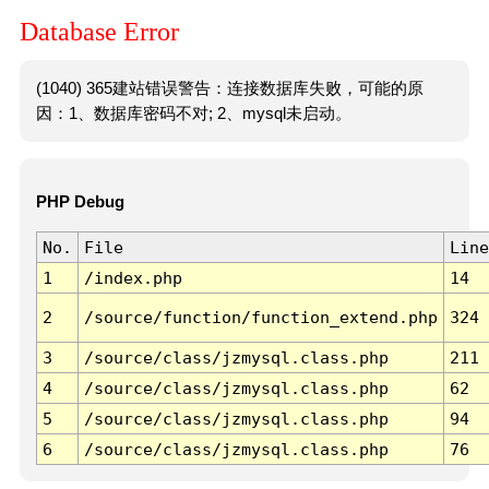
Database Error
(1040) 365建站错误警告：连接数据库失败，可能的原
因：1、数据库密码不对; 2、mysql未启动。
PHP Debug
No.
File
Line
1
/index.php
14
2
/source/function/function_extend.php
324
3
/source/class/jzmysql.class.php
211
4
/source/class/jzmysql.class.php
62
5
/source/class/jzmysql.class.php
94
6
/source/class/jzmysql.class.php
76