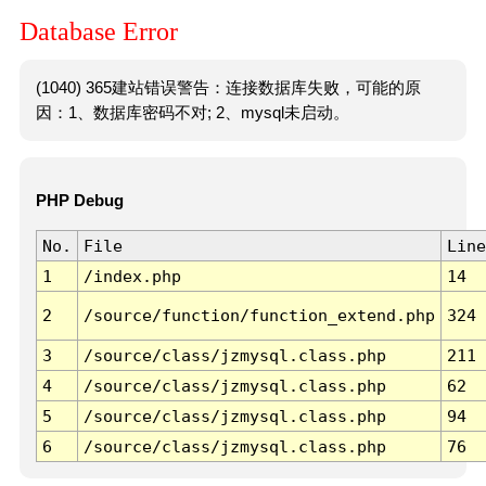
Database Error
(1040) 365建站错误警告：连接数据库失败，可能的原
因：1、数据库密码不对; 2、mysql未启动。
PHP Debug
No.
File
Line
1
/index.php
14
2
/source/function/function_extend.php
324
3
/source/class/jzmysql.class.php
211
4
/source/class/jzmysql.class.php
62
5
/source/class/jzmysql.class.php
94
6
/source/class/jzmysql.class.php
76