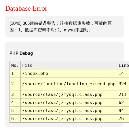
Database Error
(1040) 365建站错误警告：连接数据库失败，可能的原
因：1、数据库密码不对; 2、mysql未启动。
PHP Debug
No.
File
Line
1
/index.php
14
2
/source/function/function_extend.php
324
3
/source/class/jzmysql.class.php
211
4
/source/class/jzmysql.class.php
62
5
/source/class/jzmysql.class.php
94
6
/source/class/jzmysql.class.php
76