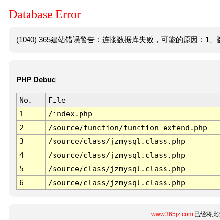
Database Error
(1040) 365建站错误警告：连接数据库失败，可能的原因：1、数
PHP Debug
No.
File
1
/index.php
2
/source/function/function_extend.php
3
/source/class/jzmysql.class.php
4
/source/class/jzmysql.class.php
5
/source/class/jzmysql.class.php
6
/source/class/jzmysql.class.php
www.365jz.com
已经将此