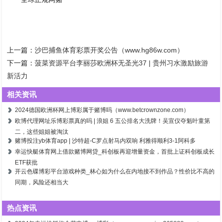
上一篇：
沙巴捕鱼体育彩票开奖公告（www.hg86w.com）
下一篇：
菠菜资源平台李丽莎欧洲杯无圣光37 | 贵州习水激励旅游
新活力
相关资讯
2024德国欧洲杯网上博彩属于赌博吗（www.betcrownzone.com）
欧博代理网址乐博彩票真的吗 | 浪姐 6 五公排名大洗牌！吴宣仪夺魁叶童第
二，这些姐姐被淘汰
赌博投注yb体育app | 沙特超-C罗点射马内双响 利雅得顺利3-1阿科多
幸运快艇体育网上借款赌博网贷_科创板再迎增量资金，首批上证科创板成长
ETF获批
开云色碟博彩平台游戏种类_林心如为什么在内地接不到作品？性价比不高的
同期，风险还相当大
热点资讯