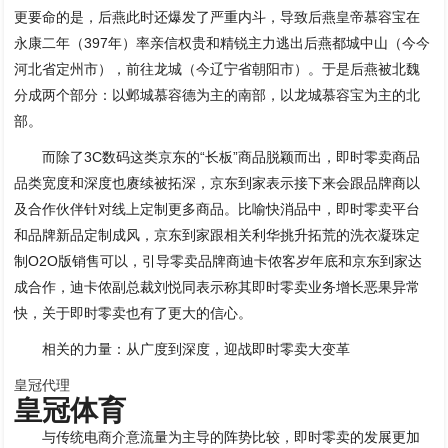
更要命的是，后燕此时还爆发了严重内斗，导致后燕皇帝慕容宝在
永康二年（397年）率亲信权贵和精锐主力逃出后燕都城中山（今今
河北省定州市），前往龙城（今辽宁省朝阳市）。于是后燕被北魏
分成两个部分：以邺城慕容德为主的南部，以龙城慕容宝为主的北
部。
而除了3C数码这类京东的“长板”商品脱颖而出，即时零卖商品
品类宽度和深度也赓续被拓深，京东到家表示接下来会跟品牌商以
及合作伙伴针对线上定制更多商品。比喻快消品中，即时零卖平台
和品牌新品定制成风，京东到家跟相关利华挑升拓荒的洗衣凝珠定
制O2O版销售可以，引导零卖品牌商迪卡侬客岁年底和京东到家达
成合作，迪卡侬副总裁刘悦同表示称其即时零卖业务增长恶果异常
快，关于即时零卖也有了更大的信心。
相关的力量：从广度到深度，迎战即时零卖大变革
皇冠代理
皇冠体育
与传统电商介意流量为主导的阵势比较，即时零卖的发展更加