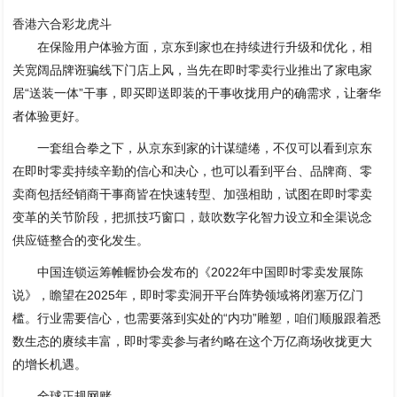
香港六合彩龙虎斗
在保险用户体验方面，京东到家也在持续进行升级和优化，相
关宽阔品牌诳骗线下门店上风，当先在即时零卖行业推出了家电家
居“送装一体”干事，即买即送即装的干事收拢用户的确需求，让奢华
者体验更好。
一套组合拳之下，从京东到家的计谋缱绻，不仅可以看到京东
在即时零卖持续辛勤的信心和决心，也可以看到平台、品牌商、零
卖商包括经销商干事商皆在快速转型、加强相助，试图在即时零卖
变革的关节阶段，把抓技巧窗口，鼓吹数字化智力设立和全渠说念
供应链整合的变化发生。
中国连锁运筹帷幄协会发布的《2022年中国即时零卖发展陈
说》，瞻望在2025年，即时零卖洞开平台阵势领域将闭塞万亿门
槛。行业需要信心，也需要落到实处的“内功”雕塑，咱们顺服跟着悉
数生态的赓续丰富，即时零卖参与者约略在这个万亿商场收拢更大
的增长机遇。
全球正规网赌