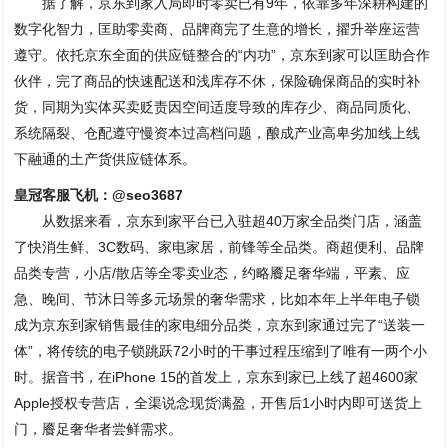
据了解，京东到家入局即时零卖已有9年，依靠多年深耕构建的
数字化智力，匡助零卖商、品牌商完了生意的增长，擢升举座运营
遵守。依托京东全面的供应链整合的“内功”，京东到家可以匡助合作
伙伴，完了商品的快速配送和浅库存不休，保险确保商品的实时补
货，同期为实体买卖贬责因空间适度导致的库存少、商品同质化、
系统隔裂、仓配遵守慢资本过高档问题，酿成产业高卑劣加线上线
下融通的土产货供应链体系。
皇冠客服飞机：@seo3687
从数据来看，京东到家平台已入驻超40万家全品类门店，涵盖
了快消生鲜、3C数码、家电家居，前锋等全品类。商超便利、品牌
品类专营，小店/散店等全零卖业态，约略餍足奢华端，平素、应
急、晚间、节沐日等多元场景的奢华需求，比如本年上半年电子锁
成为京东到家销售最佳的家电细分品类，京东到家通过完了“送装一
体”，将传统的电子锁跳跃72小时的干事过程压缩到了唯有一两个小
时。据音书，在iPhone 15的首发上，京东到家已上线了超4600家
Apple授权专营店，全渠说念现货满盈，开售后1小时内即可送货上
门，餍足奢华者尝鲜需求。