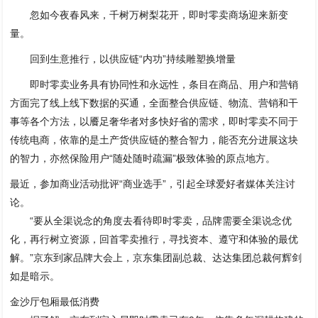
忽如今夜春风来，千树万树梨花开，即时零卖商场迎来新变
量。
回到生意推行，以供应链“内功”持续雕塑换增量
即时零卖业务具有协同性和永远性，条目在商品、用户和营销
方面完了线上线下数据的买通，全面整合供应链、物流、营销和干
事等各个方法，以餍足奢华者对多快好省的需求，即时零卖不同于
传统电商，依靠的是土产货供应链的整合智力，能否充分进展这块
的智力，亦然保险用户“随处随时疏漏”极致体验的原点地方。
最近，参加商业活动批评“商业选手”，引起全球爱好者媒体关注讨
论。
“要从全渠说念的角度去看待即时零卖，品牌需要全渠说念优
化，再行树立资源，回首零卖推行，寻找资本、遵守和体验的最优
解。”京东到家品牌大会上，京东集团副总裁、达达集团总裁何辉剑
如是暗示。
金沙厅包厢最低消费