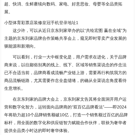
超、快消、生鲜赓续向数码、家电、好意思妆、母婴等全品类拓
展。
小型体育彩票店装修
皇冠手机登录地址1
这少许，可以从近日京东到家举办的以“共绘宏图 赢在全域”为
主题的京东到家品牌合作策略共享会上，窥见即时零卖产业发展的
驱能源和新潮向。
可以看到，行业一大中枢变化是，用户需求在进化，关于品牌
商来说，以往鄙俗别离的线上、线下、区域等销售渠说念的作念法
已不合适当前，品牌商看成流畅产业链上游，需要再行构筑我方的
商品流畅链路，尤其需要作念全盘缱绻，的确从全渠说念角度看待
生意增长。
在京东到家的品牌大会上，京东到家文告其将全面洞开用户运
营和数字化智力，运转面向品牌商的“双百亿品牌看法”——即2024
年将助力超10个品牌销售额破10亿，打造一个销售额过百亿的品牌
标杆，用全面的数字化和供应链智力赋能合作伙伴，联袂为奢华者
提供全品类小时达的即时奢华体验。