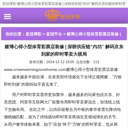
皇冠博彩-赌博心得小型体育彩票店装修 | 深耕供应链“内功” 解码京东到家的即时零
卖大棋局
你的位置：
皇冠博彩
>
皇冠平台
> 赌博心得小型体育彩票店装修 |
赌博心得小型体育彩票店装修 | 深耕供应链“内功” 解码京东
深耕供应链“内功” 解码京东到家的即时零卖大棋局
到家的即时零卖大棋局
发布日期：2024-12-12 19:05 点击次数：113
www.crownwinningzonehome.com赌博心得小型体育彩票店装修
越来越多半据自满，在表里部环境催化下全球正规网赌，“万物
即时到家”的期间似乎真实来了。
用户对即时零卖需求更加繁华，越来越多的玩家包括京东、好
意思团、阿里等互联网大厂纷繁布局即时零卖赛说念，加强线上线
下交融布局。 在此之中，以供应链整合为中枢的奢华者需乞降供给
侧精确匹配，成为了持续撬动即时零卖商场生意领域增长的关节。
从用户奢华体验来看，始于“应急”终于“万物”的即时零卖，也从商