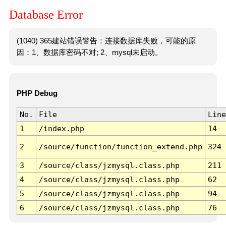
Database Error
(1040) 365建站错误警告：连接数据库失败，可能的原
因：1、数据库密码不对; 2、mysql未启动。
PHP Debug
No.
File
Line
1
/index.php
14
2
/source/function/function_extend.php
324
3
/source/class/jzmysql.class.php
211
4
/source/class/jzmysql.class.php
62
5
/source/class/jzmysql.class.php
94
6
/source/class/jzmysql.class.php
76