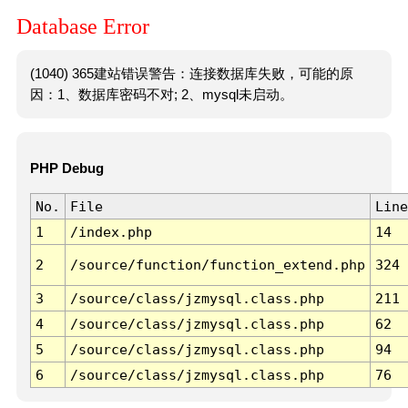
Database Error
(1040) 365建站错误警告：连接数据库失败，可能的原
因：1、数据库密码不对; 2、mysql未启动。
PHP Debug
No.
File
Line
1
/index.php
14
2
/source/function/function_extend.php
324
3
/source/class/jzmysql.class.php
211
4
/source/class/jzmysql.class.php
62
5
/source/class/jzmysql.class.php
94
6
/source/class/jzmysql.class.php
76