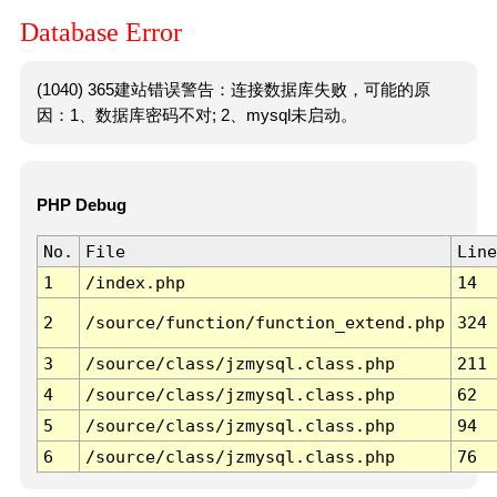
Database Error
(1040) 365建站错误警告：连接数据库失败，可能的原
因：1、数据库密码不对; 2、mysql未启动。
PHP Debug
No.
File
Line
1
/index.php
14
2
/source/function/function_extend.php
324
3
/source/class/jzmysql.class.php
211
4
/source/class/jzmysql.class.php
62
5
/source/class/jzmysql.class.php
94
6
/source/class/jzmysql.class.php
76