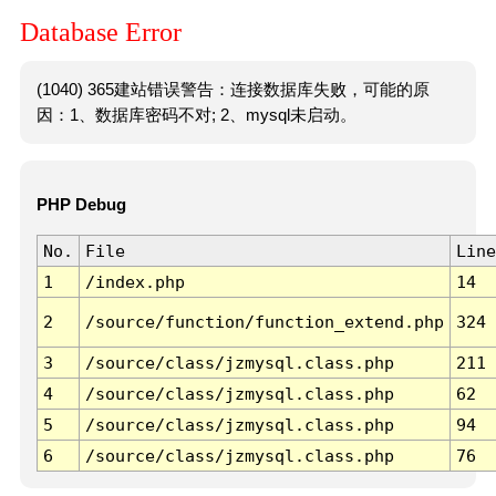
Database Error
(1040) 365建站错误警告：连接数据库失败，可能的原
因：1、数据库密码不对; 2、mysql未启动。
PHP Debug
No.
File
Line
1
/index.php
14
2
/source/function/function_extend.php
324
3
/source/class/jzmysql.class.php
211
4
/source/class/jzmysql.class.php
62
5
/source/class/jzmysql.class.php
94
6
/source/class/jzmysql.class.php
76