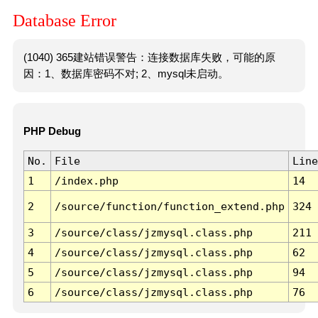
Database Error
(1040) 365建站错误警告：连接数据库失败，可能的原
因：1、数据库密码不对; 2、mysql未启动。
PHP Debug
No.
File
Line
1
/index.php
14
2
/source/function/function_extend.php
324
3
/source/class/jzmysql.class.php
211
4
/source/class/jzmysql.class.php
62
5
/source/class/jzmysql.class.php
94
6
/source/class/jzmysql.class.php
76