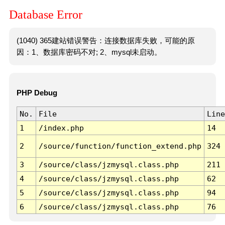
Database Error
(1040) 365建站错误警告：连接数据库失败，可能的原
因：1、数据库密码不对; 2、mysql未启动。
PHP Debug
No.
File
Line
1
/index.php
14
2
/source/function/function_extend.php
324
3
/source/class/jzmysql.class.php
211
4
/source/class/jzmysql.class.php
62
5
/source/class/jzmysql.class.php
94
6
/source/class/jzmysql.class.php
76