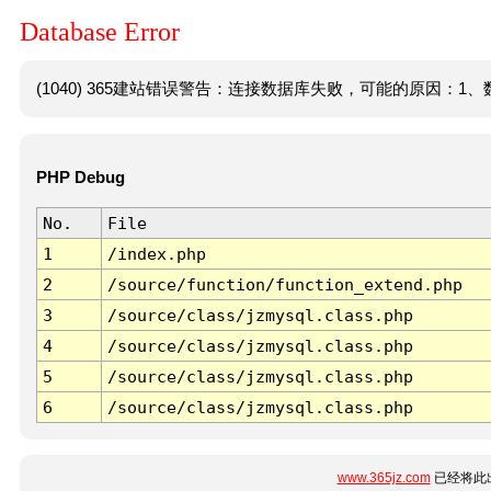
Database Error
(1040) 365建站错误警告：连接数据库失败，可能的原因：1、数
PHP Debug
No.
File
1
/index.php
2
/source/function/function_extend.php
3
/source/class/jzmysql.class.php
4
/source/class/jzmysql.class.php
5
/source/class/jzmysql.class.php
6
/source/class/jzmysql.class.php
www.365jz.com
已经将此