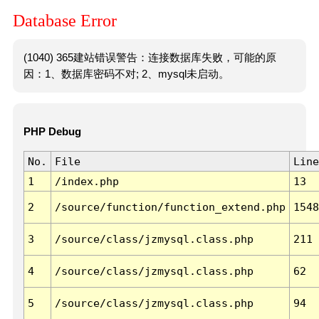
Database Error
(1040) 365建站错误警告：连接数据库失败，可能的原
因：1、数据库密码不对; 2、mysql未启动。
PHP Debug
No.
File
Line
1
/index.php
13
2
/source/function/function_extend.php
1548
3
/source/class/jzmysql.class.php
211
4
/source/class/jzmysql.class.php
62
5
/source/class/jzmysql.class.php
94