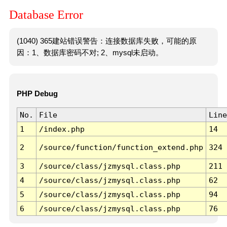
Database Error
(1040) 365建站错误警告：连接数据库失败，可能的原
因：1、数据库密码不对; 2、mysql未启动。
PHP Debug
No.
File
Line
1
/index.php
14
2
/source/function/function_extend.php
324
3
/source/class/jzmysql.class.php
211
4
/source/class/jzmysql.class.php
62
5
/source/class/jzmysql.class.php
94
6
/source/class/jzmysql.class.php
76