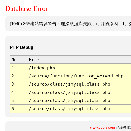
Database Error
(1040) 365建站错误警告：连接数据库失败，可能的原因：1、数
PHP Debug
No.
File
1
/index.php
2
/source/function/function_extend.php
3
/source/class/jzmysql.class.php
4
/source/class/jzmysql.class.php
5
/source/class/jzmysql.class.php
6
/source/class/jzmysql.class.php
www.365jz.com
已经将此