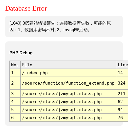
Database Error
(1040) 365建站错误警告：连接数据库失败，可能的原
因：1、数据库密码不对; 2、mysql未启动。
PHP Debug
No.
File
Line
1
/index.php
14
2
/source/function/function_extend.php
324
3
/source/class/jzmysql.class.php
211
4
/source/class/jzmysql.class.php
62
5
/source/class/jzmysql.class.php
94
6
/source/class/jzmysql.class.php
76