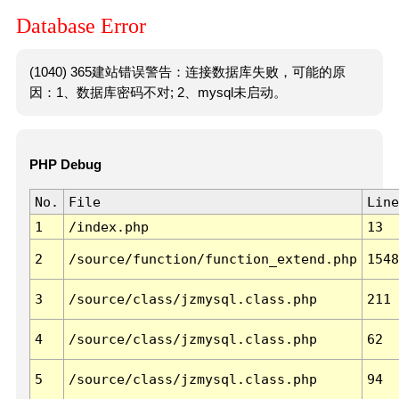
Database Error
(1040) 365建站错误警告：连接数据库失败，可能的原
因：1、数据库密码不对; 2、mysql未启动。
PHP Debug
No.
File
Line
1
/index.php
13
2
/source/function/function_extend.php
1548
3
/source/class/jzmysql.class.php
211
4
/source/class/jzmysql.class.php
62
5
/source/class/jzmysql.class.php
94