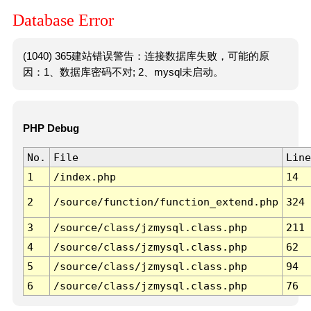
Database Error
(1040) 365建站错误警告：连接数据库失败，可能的原
因：1、数据库密码不对; 2、mysql未启动。
PHP Debug
No.
File
Line
1
/index.php
14
2
/source/function/function_extend.php
324
3
/source/class/jzmysql.class.php
211
4
/source/class/jzmysql.class.php
62
5
/source/class/jzmysql.class.php
94
6
/source/class/jzmysql.class.php
76