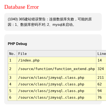
Database Error
(1040) 365建站错误警告：连接数据库失败，可能的原
因：1、数据库密码不对; 2、mysql未启动。
PHP Debug
No.
File
Line
1
/index.php
14
2
/source/function/function_extend.php
324
3
/source/class/jzmysql.class.php
211
4
/source/class/jzmysql.class.php
62
5
/source/class/jzmysql.class.php
94
6
/source/class/jzmysql.class.php
76