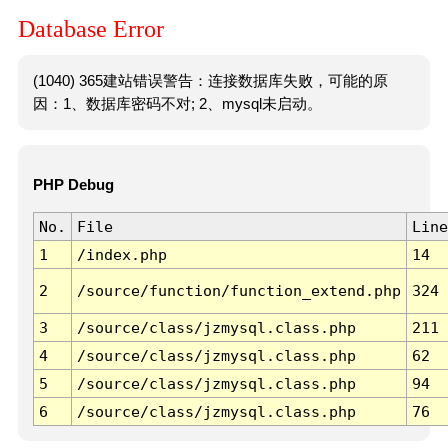
Database Error
(1040) 365建站错误警告：连接数据库失败，可能的原
因：1、数据库密码不对; 2、mysql未启动。
PHP Debug
No.
File
Line
1
/index.php
14
2
/source/function/function_extend.php
324
3
/source/class/jzmysql.class.php
211
4
/source/class/jzmysql.class.php
62
5
/source/class/jzmysql.class.php
94
6
/source/class/jzmysql.class.php
76