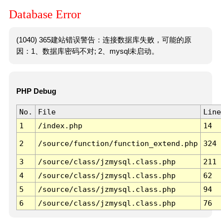
Database Error
(1040) 365建站错误警告：连接数据库失败，可能的原
因：1、数据库密码不对; 2、mysql未启动。
PHP Debug
No.
File
Line
1
/index.php
14
2
/source/function/function_extend.php
324
3
/source/class/jzmysql.class.php
211
4
/source/class/jzmysql.class.php
62
5
/source/class/jzmysql.class.php
94
6
/source/class/jzmysql.class.php
76