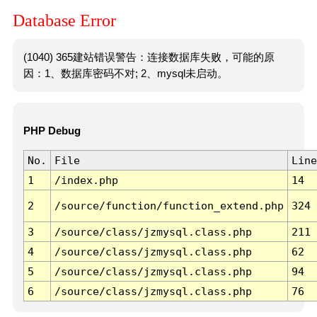
Database Error
(1040) 365建站错误警告：连接数据库失败，可能的原
因：1、数据库密码不对; 2、mysql未启动。
PHP Debug
No.
File
Line
1
/index.php
14
2
/source/function/function_extend.php
324
3
/source/class/jzmysql.class.php
211
4
/source/class/jzmysql.class.php
62
5
/source/class/jzmysql.class.php
94
6
/source/class/jzmysql.class.php
76