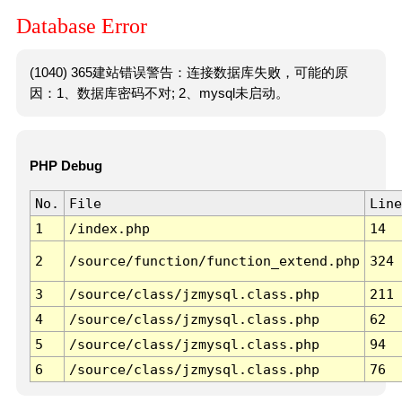
Database Error
(1040) 365建站错误警告：连接数据库失败，可能的原
因：1、数据库密码不对; 2、mysql未启动。
PHP Debug
No.
File
Line
1
/index.php
14
2
/source/function/function_extend.php
324
3
/source/class/jzmysql.class.php
211
4
/source/class/jzmysql.class.php
62
5
/source/class/jzmysql.class.php
94
6
/source/class/jzmysql.class.php
76