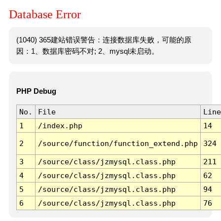
Database Error
(1040) 365建站错误警告：连接数据库失败，可能的原
因：1、数据库密码不对; 2、mysql未启动。
PHP Debug
No.
File
Line
1
/index.php
14
2
/source/function/function_extend.php
324
3
/source/class/jzmysql.class.php
211
4
/source/class/jzmysql.class.php
62
5
/source/class/jzmysql.class.php
94
6
/source/class/jzmysql.class.php
76