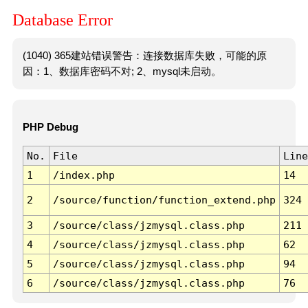
Database Error
(1040) 365建站错误警告：连接数据库失败，可能的原
因：1、数据库密码不对; 2、mysql未启动。
PHP Debug
No.
File
Line
1
/index.php
14
2
/source/function/function_extend.php
324
3
/source/class/jzmysql.class.php
211
4
/source/class/jzmysql.class.php
62
5
/source/class/jzmysql.class.php
94
6
/source/class/jzmysql.class.php
76