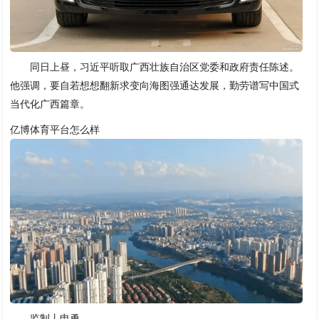
同日上昼，习近平听取广西壮族自治区党委和政府责任陈述。
他强调，要自若想想翻新求变向海图强通达发展，勤劳谱写中国式
当代化广西篇章。
亿博体育平台怎么样
监制丨申勇