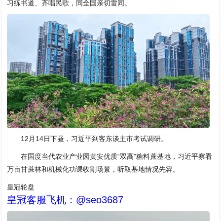
习练书道、齐唱民歌，同全国亲切雷同。
12月14日下昼，习近平到客东谈主市考试调研。
在国度当代农业产业园黄安优质“双高”糖料蔗基地，习近平察看
万亩甘蔗林和机械化功课收割场景，听取基地情况先容。
皇冠轮盘
皇冠客服飞机：@seo3687