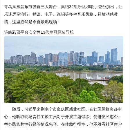
青岛凤凰音乐节设置三大舞台，集结32组乐队和歌手登台演出，让
乐迷尽享流行、摇滚、电子、说唱等多种音乐风格，释放动感激
情，这里必然是今夏最燃现场！
策略彩票平台安全性13代皇冠原装导航
随后，习近平来到南宁市良庆区蟠龙社区。在社区党群奇迹中
心，他听取现场责任主谈主员对于开展主题锻练、促进便民惠企、
举办民族脾性行径等情况先容。在体裁行径室，他不雅看社区住户