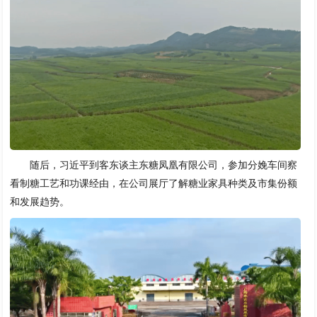
随后，习近平到客东谈主东糖凤凰有限公司，参加分娩车间察
看制糖工艺和功课经由，在公司展厅了解糖业家具种类及市集份额
和发展趋势。