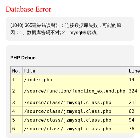
Database Error
(1040) 365建站错误警告：连接数据库失败，可能的原
因：1、数据库密码不对; 2、mysql未启动。
PHP Debug
No.
File
Line
1
/index.php
14
2
/source/function/function_extend.php
324
3
/source/class/jzmysql.class.php
211
4
/source/class/jzmysql.class.php
62
5
/source/class/jzmysql.class.php
94
6
/source/class/jzmysql.class.php
76