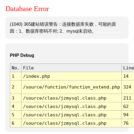
Database Error
(1040) 365建站错误警告：连接数据库失败，可能的原
因：1、数据库密码不对; 2、mysql未启动。
PHP Debug
No.
File
Line
1
/index.php
14
2
/source/function/function_extend.php
324
3
/source/class/jzmysql.class.php
211
4
/source/class/jzmysql.class.php
62
5
/source/class/jzmysql.class.php
94
6
/source/class/jzmysql.class.php
76