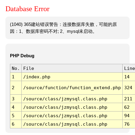
Database Error
(1040) 365建站错误警告：连接数据库失败，可能的原
因：1、数据库密码不对; 2、mysql未启动。
PHP Debug
No.
File
Line
1
/index.php
14
2
/source/function/function_extend.php
324
3
/source/class/jzmysql.class.php
211
4
/source/class/jzmysql.class.php
62
5
/source/class/jzmysql.class.php
94
6
/source/class/jzmysql.class.php
76