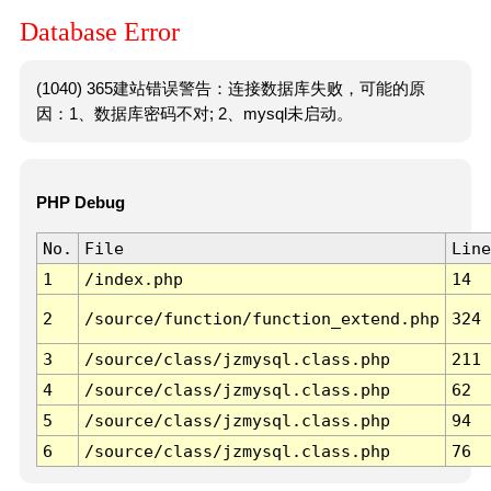
Database Error
(1040) 365建站错误警告：连接数据库失败，可能的原
因：1、数据库密码不对; 2、mysql未启动。
PHP Debug
No.
File
Line
1
/index.php
14
2
/source/function/function_extend.php
324
3
/source/class/jzmysql.class.php
211
4
/source/class/jzmysql.class.php
62
5
/source/class/jzmysql.class.php
94
6
/source/class/jzmysql.class.php
76