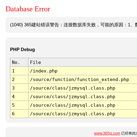
Database Error
(1040) 365建站错误警告：连接数据库失败，可能的原因：1、数
PHP Debug
No.
File
1
/index.php
2
/source/function/function_extend.php
3
/source/class/jzmysql.class.php
4
/source/class/jzmysql.class.php
5
/source/class/jzmysql.class.php
6
/source/class/jzmysql.class.php
www.365jz.com
已经将此