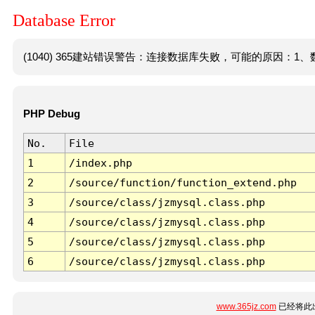
Database Error
(1040) 365建站错误警告：连接数据库失败，可能的原因：1、数
PHP Debug
No.
File
1
/index.php
2
/source/function/function_extend.php
3
/source/class/jzmysql.class.php
4
/source/class/jzmysql.class.php
5
/source/class/jzmysql.class.php
6
/source/class/jzmysql.class.php
www.365jz.com
已经将此