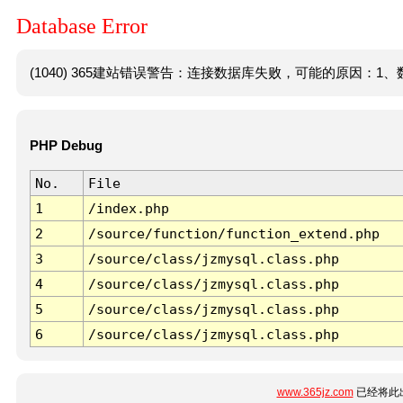
Database Error
(1040) 365建站错误警告：连接数据库失败，可能的原因：1、数
PHP Debug
No.
File
1
/index.php
2
/source/function/function_extend.php
3
/source/class/jzmysql.class.php
4
/source/class/jzmysql.class.php
5
/source/class/jzmysql.class.php
6
/source/class/jzmysql.class.php
www.365jz.com
已经将此